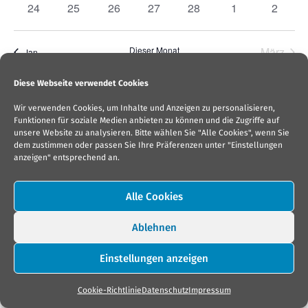
0
0
0
0
0
0
0
24
25
26
27
28
1
2
Veranstaltungen
Veranstaltungen
Veranstaltungen
Veranstaltungen
Veranstaltungen
Veranstaltunge
Veranst
Dieser Monat
März
Jan.
Diese Webseite verwendet Cookies
Kalender abonnieren
Wir verwenden Cookies, um Inhalte und Anzeigen zu personalisieren,
Funktionen für soziale Medien anbieten zu können und die Zugriffe auf
unsere Website zu analysieren. Bitte wählen Sie "Alle Cookies", wenn Sie
dem zustimmen oder passen Sie Ihre Präferenzen unter "Einstellungen
anzeigen" entsprechend an.
Alle Cookies
copyright © 2026 andrea denis |
impressum
|
datenschutz
|
cookies
|
agb
|
kontakt
Ablehnen
Einstellungen anzeigen
Cookie-Richtlinie
Datenschutz
Impressum