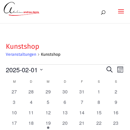
Kunstshop
Veranstaltungen
Kunstshop
Veranstaltungen
2025-02-01
Veran
Ver
Suche
Monat
Ans
Datum
Such
Kalender
M
MONTAG
D
DIENSTAG
M
MITTWOCH
D
DONNERSTAG
F
FREITAG
S
SAMSTAG
S
SONNT
Nav
wählen.
und
0
0
0
0
0
0
0
27
28
29
30
31
1
2
von
Veranstaltungen
Veranstaltungen
Veranstaltungen
Veranstaltungen
Veranstaltungen
Veranstaltunge
Veranst
Ansic
0
0
0
0
0
0
0
3
4
5
6
7
8
9
Veranstaltungen
Veranstaltungen
Veranstaltungen
Veranstaltungen
Veranstaltungen
Veranstaltungen
Veranstaltunge
Veranst
0
0
0
0
0
0
0
10
11
12
13
14
15
Navig
16
Veranstaltungen
Veranstaltungen
Veranstaltungen
Veranstaltungen
Veranstaltungen
Veranstaltungen
Veranst
0
0
1
0
0
0
0
17
18
19
20
21
22
23
Veranstaltungen
Veranstaltungen
Veranstaltung
Veranstaltungen
Veranstaltungen
Veranstaltungen
Veranst