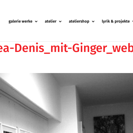
galerie werke
atelier
ateliershop
lyrik & projekte
ea-Denis_mit-Ginger_we