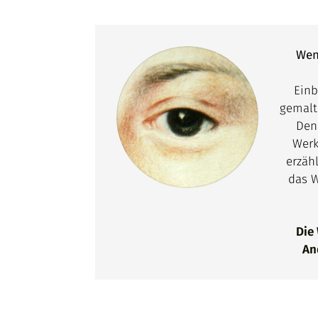
Wen
Einb
gemalt
Deni
Werk
erzäh
das W
Die
An