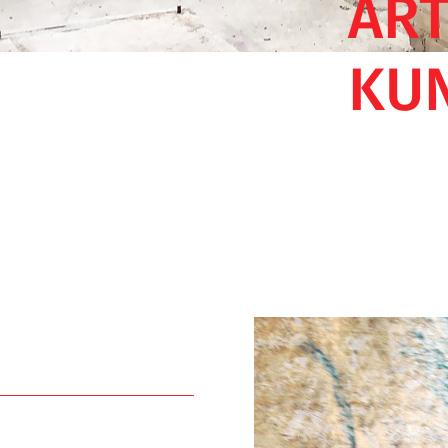
AR
KUN