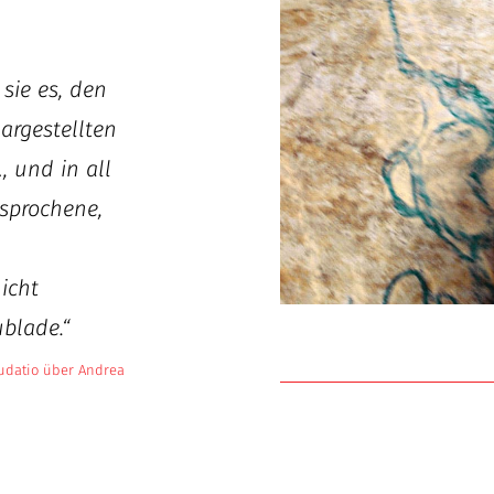
 sie es, den
dargestellten
, und in all
sprochene,
nicht
ublade.“
udatio über Andrea