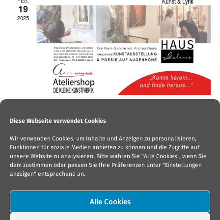
FEB.
19
2025
19. Februar 2025 @ 18:00
-
20:00
Allgemeine Besucherzeit & Kunst-Treff –
Diese Webseite verwendet Cookies
Offenes Atelier, HausGALERIE und
Wir verwenden Cookies, um Inhalte und Anzeigen zu personalisieren,
Ateliershop
Funktionen für soziale Medien anbieten zu können und die Zugriffe auf
unsere Website zu analysieren. Bitte wählen Sie "Alle Cookies", wenn Sie
GALERIE und ATELIER andrea denis
Friedensstraße 19,
Lebach
dem zustimmen oder passen Sie Ihre Präferenzen unter "Einstellungen
anzeigen" entsprechend an.
frei
Alle Cookies