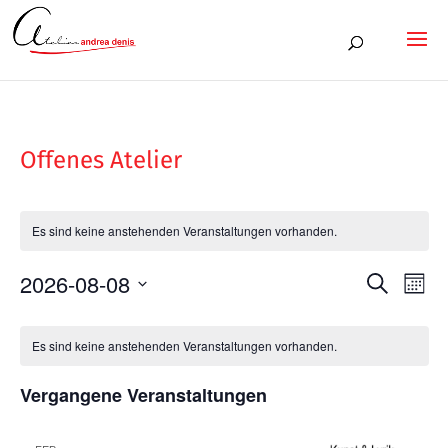
Offenes Atelier
Es sind keine anstehenden Veranstaltungen vorhanden.
2026-08-08
Veran
Ver
Suche
Monat
Ans
Datum
Such
Kalender
Nav
wählen.
Es sind keine anstehenden Veranstaltungen vorhanden.
und
von
Vergangene Veranstaltungen
Ansic
Veranstaltungen
Navig