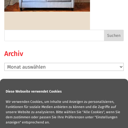
Archiv
Archiv
Neueste Beiträge
Diese Webseite verwendet Cookies
Bilderausstellung „Männer-Such-Bilder“
Wir verwenden Cookies, um Inhalte und Anzeigen zu personalisieren,
Beendet: Lyrik-Musik-Event „Aufgehorcht. Nicht nur
Funktionen für soziale Medien anbieten zu können und die Zugriffe auf
mein Mund kann sprechen“
unsere Website zu analysieren. Bitte wählen Sie "Alle Cookies", wenn Sie
dem zustimmen oder passen Sie Ihre Präferenzen unter "Einstellungen
OFFENES ATELIER andrea denis
anzeigen" entsprechend an.