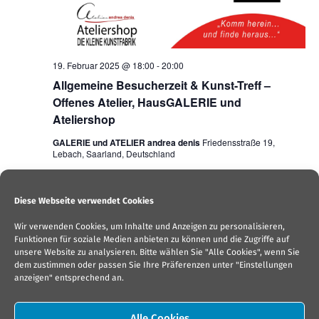
19. Februar 2025 @ 18:00
-
20:00
Allgemeine Besucherzeit & Kunst-Treff –
Offenes Atelier, HausGALERIE und
Ateliershop
GALERIE und ATELIER andrea denis
Friedensstraße 19,
Lebach, Saarland, Deutschland
frei
Diese Webseite verwendet Cookies
Wir verwenden Cookies, um Inhalte und Anzeigen zu personalisieren,
Vorherige
Heute
Veran
Nächste
Funktionen für soziale Medien anbieten zu können und die Zugriffe auf
Veranstaltungen
unsere Website zu analysieren. Bitte wählen Sie "Alle Cookies", wenn Sie
dem zustimmen oder passen Sie Ihre Präferenzen unter "Einstellungen
anzeigen" entsprechend an.
Kalender abonnieren
Alle Cookies