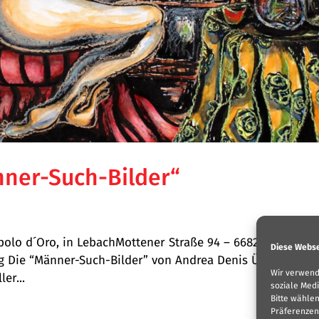
nner-Such-Bilder“
polo d´Oro, in LebachMottener Straße 94 – 66822 Lebach –
Diese Webse
 Die “Männer-Such-Bilder” von Andrea Denis Über-
Wir verwend
er...
soziale Medi
Bitte wähle
Präferenzen