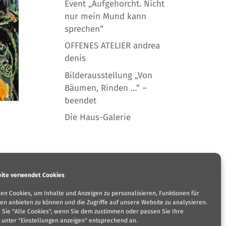
Event „Aufgehorcht. Nicht
nur mein Mund kann
sprechen“
OFFENES ATELIER andrea
denis
Bilderausstellung „Von
Bäumen, Rinden …“ –
beendet
Die Haus-Galerie
 Fon
ite verwendet Cookies
en Cookies, um Inhalte und Anzeigen zu personalisieren, Funktionen für
en anbieten zu können und die Zugriffe auf unsere Website zu analysieren.
n Sie "Alle Cookies", wenn Sie dem zustimmen oder passen Sie Ihre
 unter "Einstellungen anzeigen" entsprechend an.