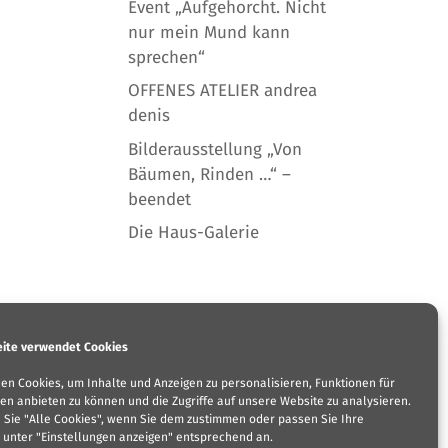
Event „Aufgehorcht. Nicht
nur mein Mund kann
sprechen“
OFFENES ATELIER andrea
denis
Bilderausstellung „Von
Bäumen, Rinden …“ –
beendet
Die Haus-Galerie
agb
|
kontakt
ite verwendet Cookies
en Cookies, um Inhalte und Anzeigen zu personalisieren, Funktionen für
en anbieten zu können und die Zugriffe auf unsere Website zu analysieren.
n Sie "Alle Cookies", wenn Sie dem zustimmen oder passen Sie Ihre
 unter "Einstellungen anzeigen" entsprechend an.