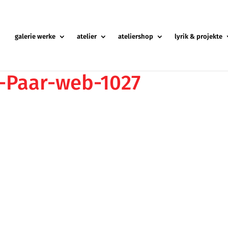
galerie werke
atelier
ateliershop
lyrik & projekte
s-Paar-web-1027