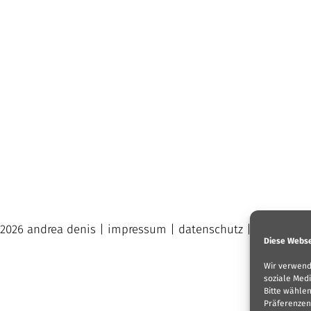
 2026 andrea denis |
impressum
|
datenschutz
|
cookies
|
Diese Webse
Wir verwend
soziale Medi
Bitte wähle
Präferenzen