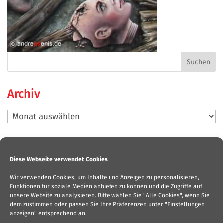
Archiv
Archiv
Neueste Beiträge
Diese Webseite verwendet Cookies
Bilderausstellung „Männer-Such-Bilder“
Wir verwenden Cookies, um Inhalte und Anzeigen zu personalisieren,
Beendet: Lyrik-Musik-Event „Aufgehorcht. Nicht nur
Funktionen für soziale Medien anbieten zu können und die Zugriffe auf
mein Mund kann sprechen“
unsere Website zu analysieren. Bitte wählen Sie "Alle Cookies", wenn Sie
dem zustimmen oder passen Sie Ihre Präferenzen unter "Einstellungen
OFFENES ATELIER andrea denis
anzeigen" entsprechend an.